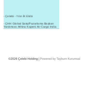
- Çelebi - Yılın İK Ekibi
- ÇHH Global Satış/Pazarlama Başkan
Yardımcısı Athina Kapeni Air Cargo India
etkinliğinde panele katıldı
- Çelebi Delhi Kargo'ya : Yılın Cargo
Hizmet Sağlayıcısı" Ödülü!
- 8.1.2016 / Çelebi Genel Müdürlük - Yeni
Yılın İlk Buluşması
- 1Goal/1Team/1Company- 8.1.2016 /
©2026 Çelebi Holding |
Powered by Tayburn Kurumsal
Çelebi Aviation Holding's First Event of the
New Year
- Çelebi Delhi Yer Hizmetleri'nden Cathay
Pacific Kargo'ya ramp hizmeti başladı
- ÇelebiNas'dan Cathay Pacific'e yolcu,
ramp, kargo, depolama hizmeti bir arada!
- Havaalanı Yer Hizmetleri kategorisinde
2015 Skalite Ödülü Çelebi Hava
Servisi'nin oldu!
- G20 Zirvesinde Çelebi Hava Servisi