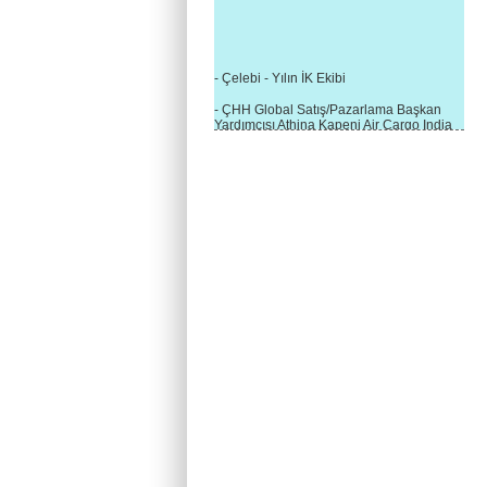
- Çelebi - Yılın İK Ekibi
- ÇHH Global Satış/Pazarlama Başkan
Yardımcısı Athina Kapeni Air Cargo India
etkinliğinde panele katıldı
- Çelebi Delhi Kargo'ya : Yılın Cargo
Hizmet Sağlayıcısı" Ödülü!
- 8.1.2016 / Çelebi Genel Müdürlük - Yeni
Yılın İlk Buluşması
- 1Goal/1Team/1Company- 8.1.2016 /
Çelebi Aviation Holding's First Event of the
New Year
- Çelebi Delhi Yer Hizmetleri'nden Cathay
Pacific Kargo'ya ramp hizmeti başladı
- ÇelebiNas'dan Cathay Pacific'e yolcu,
ramp, kargo, depolama hizmeti bir arada!
- Havaalanı Yer Hizmetleri kategorisinde
2015 Skalite Ödülü Çelebi Hava
Servisi'nin oldu!
- G20 Zirvesinde Çelebi Hava Servisi