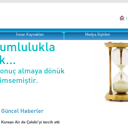
İnsan Kaynakları
Medya İlişkileri
rumlulukla
...
sonuç almaya dönük
nimsemiştir.
Güncel Haberler
Korean Air de Çelebi’yi tercih etti