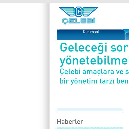
Kurumsal
Geleceği so
yönetebilmek
Çelebi amaçlara ve 
bir yönetim tarzı be
Haberler