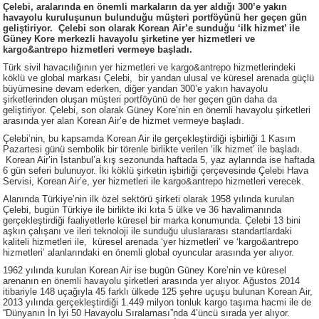
Çelebi, aralarında en önemli markaların da yer aldığı 300’e yakın
havayolu kuruluşunun bulunduğu müşteri portföyünü her geçen gün
geliştiriyor. Çelebi son olarak Korean Air’e sunduğu ‘ilk hizmet’ ile
Güney Kore merkezli havayolu şirketine yer hizmetleri ve
kargo&antrepo hizmetleri vermeye başladı.
Türk sivil havacılığının yer hizmetleri ve kargo&antrepo hizmetlerindeki
köklü ve global markası Çelebi, bir yandan ulusal ve küresel arenada güçlü
büyümesine devam ederken, diğer yandan 300’e yakın havayolu
şirketlerinden oluşan müşteri portföyünü de her geçen gün daha da
geliştiriyor. Çelebi, son olarak Güney Kore’nin en önemli havayolu şirketleri
arasında yer alan Korean Air’e de hizmet vermeye başladı.
Çelebi’nin, bu kapsamda Korean Air ile gerçekleştirdiği işbirliği 1 Kasım
Pazartesi günü sembolik bir törenle birlikte verilen ‘ilk hizmet’ ile başladı.
Korean Air’in İstanbul’a kış sezonunda haftada 5, yaz aylarında ise haftada
6 gün seferi bulunuyor. İki köklü şirketin işbirliği çerçevesinde Çelebi Hava
Servisi, Korean Air’e, yer hizmetleri ile kargo&antrepo hizmetleri verecek.
Alanında Türkiye’nin ilk özel sektörü şirketi olarak 1958 yılında kurulan
Çelebi, bugün Türkiye ile birlikte iki kıta 5 ülke ve 36 havalimanında
gerçekleştirdiği faaliyetlerle küresel bir marka konumunda. Çelebi 13 bini
aşkın çalışanı ve ileri teknoloji ile sunduğu uluslararası standartlardaki
kaliteli hizmetleri ile, küresel arenada ‘yer hizmetleri’ ve ‘kargo&antrepo
hizmetleri’ alanlarındaki en önemli global oyuncular arasında yer alıyor.
1962 yılında kurulan Korean Air ise bugün Güney Kore’nin ve küresel
arenanın en önemli havayolu şirketleri arasında yer alıyor. Ağustos 2014
itibariyle 148 uçağıyla 45 farklı ülkede 125 şehre uçuşu bulunan Korean Air,
2013 yılında gerçekleştirdiği 1.449 milyon tonluk kargo taşıma hacmi ile de
“Dünyanın İn İyi 50 Havayolu Sıralaması”nda 4’üncü sırada yer alıyor.