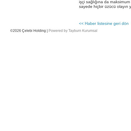
işçi sağlığına da maksimum h
sayede hiçbir üzücü olayın 
- Katar Havayolları Delhi’de Çelebi ‘yi
seçti.
- Ingiliz Havayolları-British Airways,
<< Haber listesine geri dön
Londra Heathrow–Viyana arasında
haftada 5 uçuşuna ek olarak, Viyana-
©2026 Çelebi Holding |
Powered by Tayburn Kurumsal
Londra – Gatwick arasında yeni 6 uçuşa
başladığını duyurdu
- Çelebi Delhi Kargo Cathay Pacific
Havayolları’ndan teşekkür belgesi aldı
- EN GÜÇLÜ 50 İK LİDERİ
- CEO'muz Onno Boots ile yapılan
Unibusiness Dergisi Röportajı
- Çelebi Akademi IV mezunlarını verdi.
- Çelebi Delhi Kargo Terminali’nin CII “En
iyi Terminal İşleticisi” kategorisinde
ödüllendirilmiştir.
- ÇELEBİ IGHC SPONSORU
- Geleneksel Resim Yarışmamızın
kazananlarını kutlarız...
- Çelebi Delhi Yer Hizmetleri Air Asia
firmasinin iç hat uçuşlarına hizmet