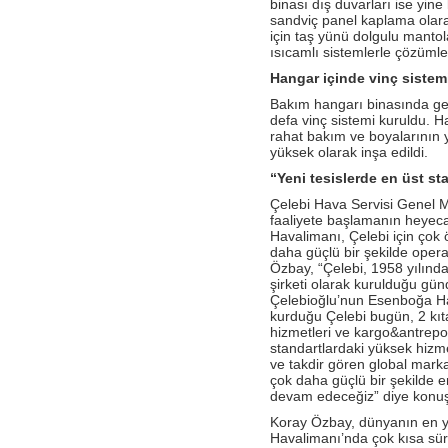
binası dış duvarları ise yin
Antalya İstasyonu Ekibinden Kusursuz
Hizmet!
sandviç panel kaplama olarak
için taş yünü dolgulu manto
- Çelebi Havacılık Holding Grup CEO
ısıcamlı sistemlerle çözümle
Onno Boots "Air Cargo Update"
Dergisi'nde
Hangar içinde vinç sistemi
Bakım hangarı binasında gen
- Çelebi Koşu Takımı "Çelebrities"'TOÇEV
yardımseverlik koşusunda!
defa vinç sistemi kuruldu. H
rahat bakım ve boyalarının y
- Çelebi Havacılık Grup CEO'su Onno
yüksek olarak inşa edildi.
Boots Endonezya Havaalanları ve
Havacılık Forumunda Konuşmacı Oldu
“Yeni tesislerde en üst st
Çelebi Hava Servisi Genel M
- Çelebi Delhi Yer Hizmetleri ISAGO
denetimi başarı ile tamamlandı!
faaliyete başlamanın heyecan
Havalimanı, Çelebi için çok 
- Canan Çelebioğlu DEIK Türkiye-
daha güçlü bir şekilde oper
Hindistan İş Konseyi Başkanı seçildi
Özbay, “Çelebi, 1958 yılında 
şirketi olarak kurulduğu günd
- ÇHS Bodrum İstasyonu "Engelsiz
Çelebioğlu’nun Esenboğa Hav
Havaalanı Kuruluşu" Sertifikasını aldı!
kurduğu Çelebi bugün, 2 kıt
hizmetleri ve kargo&antrepo 
- ÇHS Dalaman İstasyonu "Engelsiz
standartlardaki yüksek hizme
Havaalanı Kuruluşu" Sertifikasını aldı!
ve takdir gören global mark
- Çelebi Havacılık Holding Mali İşler
çok daha güçlü bir şekilde 
Başkanı Elvan Hamidoğlu iki konferansta
devam edeceğiz” diye konuş
konuşmacı idi.
Koray Özbay, dünyanın en yo
- Sayın Canan Çelebioğlu DEIK Türkiye-
Havalimanı’nda çok kısa sür
Hindistan İş Konseyi Başkanı seçildi.