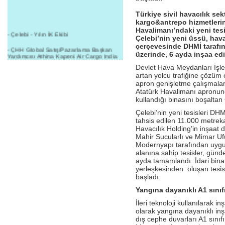
Türkiye sivil havacılık se
kargo&antrepo hizmetlerin
Havalimanı’ndaki yeni tes
- Çelebi - Yılın İK Ekibi
Çelebi’nin yeni üssü, hav
çerçevesinde DHMİ tarafın
- ÇHH Global Satış/Pazarlama Başkan
üzerinde, 6 ayda inşaa edi
Yardımcısı Athina Kapeni Air Cargo India
etkinliğinde panele katıldı
Devlet Hava Meydanları İşle
artan yolcu trafiğine çözüm 
- Çelebi Delhi Kargo'ya : Yılın Cargo
apron genişletme çalışmalar
Hizmet Sağlayıcısı" Ödülü!
Atatürk Havalimanı apronun
- 8.1.2016 / Çelebi Genel Müdürlük - Yeni
kullandığı binasını boşaltan
Yılın İlk Buluşması
Çelebi’nin yeni tesisleri DH
- 1Goal/1Team/1Company- 8.1.2016 /
tahsis edilen 11.000 metreka
Çelebi Aviation Holding's First Event of the
Havacılık Holding’in inşaa
New Year
Mahir Sucularlı ve Mimar Uf
Modernyapı tarafından uygu
- Çelebi Delhi Yer Hizmetleri'nden Cathay
alanına sahip tesisler, günd
Pacific Kargo'ya ramp hizmeti başladı
ayda tamamlandı. İdari bin
yerleşkesinden oluşan tesis
- ÇelebiNas'dan Cathay Pacific'e yolcu,
başladı.
ramp, kargo, depolama hizmeti bir arada!
Yangına dayanıklı A1 sınıf
- Havaalanı Yer Hizmetleri kategorisinde
2015 Skalite Ödülü Çelebi Hava
İleri teknoloji kullanılarak 
Servisi'nin oldu!
olarak yangına dayanıklı inş
dış cephe duvarları A1 sın
- G20 Zirvesinde Çelebi Hava Servisi