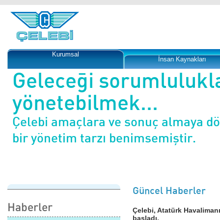
Kurumsal
İnsan Kaynakları
Geleceği sorumlulukl
yönetebilmek...
Çelebi amaçlara ve sonuç almaya d
bir yönetim tarzı benimsemiştir.
Güncel Haberler
Haberler
Çelebi, Atatürk Havaliman
başladı.