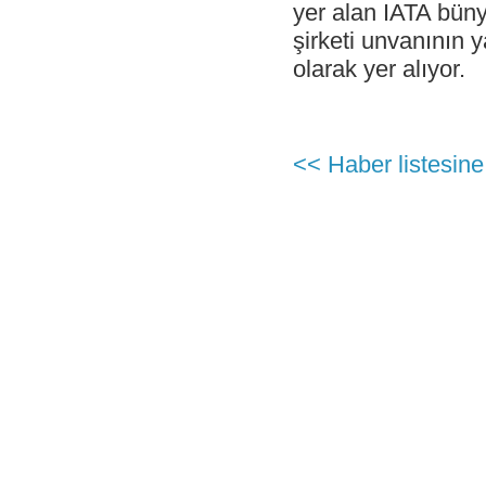
Antalya İstasyonu Ekibinden Kusursuz
yer alan IATA büny
Hizmet!
şirketi unvanının 
- Çelebi Havacılık Holding Grup CEO
olarak yer alıyor.
Onno Boots "Air Cargo Update"
Dergisi'nde
- Çelebi Koşu Takımı "Çelebrities"'TOÇEV
yardımseverlik koşusunda!
<< Haber listesine
- Çelebi Havacılık Grup CEO'su Onno
Boots Endonezya Havaalanları ve
Havacılık Forumunda Konuşmacı Oldu
- Çelebi Delhi Yer Hizmetleri ISAGO
denetimi başarı ile tamamlandı!
- Canan Çelebioğlu DEIK Türkiye-
Hindistan İş Konseyi Başkanı seçildi
- ÇHS Bodrum İstasyonu "Engelsiz
Havaalanı Kuruluşu" Sertifikasını aldı!
- ÇHS Dalaman İstasyonu "Engelsiz
Havaalanı Kuruluşu" Sertifikasını aldı!
- Çelebi Havacılık Holding Mali İşler
Başkanı Elvan Hamidoğlu iki konferansta
konuşmacı idi.
- Sayın Canan Çelebioğlu DEIK Türkiye-
Hindistan İş Konseyi Başkanı seçildi.