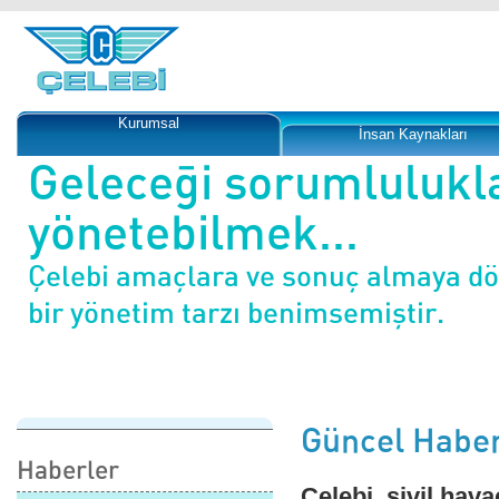
Kurumsal
İnsan Kaynakları
Geleceği sorumlulukl
yönetebilmek...
Çelebi amaçlara ve sonuç almaya d
bir yönetim tarzı benimsemiştir.
Güncel Haber
Haberler
Çelebi, sivil hava