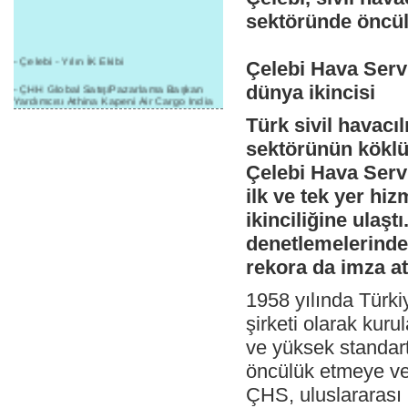
sektöründe öncü
- Çelebi - Yılın İK Ekibi
Çelebi Hava Serv
- ÇHH Global Satış/Pazarlama Başkan
dünya ikincisi
Yardımcısı Athina Kapeni Air Cargo India
etkinliğinde panele katıldı
Türk sivil havacıl
- Çelebi Delhi Kargo'ya : Yılın Cargo
sektörünün köklü
Hizmet Sağlayıcısı" Ödülü!
Çelebi Hava Serv
- 8.1.2016 / Çelebi Genel Müdürlük - Yeni
Yılın İlk Buluşması
ilk ve tek yer hi
ikinciliğine ulaş
- 1Goal/1Team/1Company- 8.1.2016 /
Çelebi Aviation Holding's First Event of the
denetlemelerinden
New Year
rekora da imza att
- Çelebi Delhi Yer Hizmetleri'nden Cathay
Pacific Kargo'ya ramp hizmeti başladı
1958 yılında Türkiy
- ÇelebiNas'dan Cathay Pacific'e yolcu,
şirketi olarak kuru
ramp, kargo, depolama hizmeti bir arada!
ve yüksek standart
- Havaalanı Yer Hizmetleri kategorisinde
2015 Skalite Ödülü Çelebi Hava
öncülük etmeye ve 
Servisi'nin oldu!
ÇHS, uluslararası 
- G20 Zirvesinde Çelebi Hava Servisi