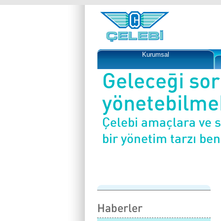
Kurumsal
Geleceği so
yönetebilmek
Çelebi amaçlara ve 
bir yönetim tarzı be
Haberler