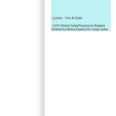
- Çelebi - Yılın İK Ekibi
- ÇHH Global Satış/Pazarlama Başkan
Yardımcısı Athina Kapeni Air Cargo India
etkinliğinde panele katıldı
- Çelebi Delhi Kargo'ya : Yılın Cargo
Hizmet Sağlayıcısı" Ödülü!
- 8.1.2016 / Çelebi Genel Müdürlük - Yeni
Yılın İlk Buluşması
- 1Goal/1Team/1Company- 8.1.2016 /
Çelebi Aviation Holding's First Event of the
New Year
- Çelebi Delhi Yer Hizmetleri'nden Cathay
Pacific Kargo'ya ramp hizmeti başladı
- ÇelebiNas'dan Cathay Pacific'e yolcu,
ramp, kargo, depolama hizmeti bir arada!
- Havaalanı Yer Hizmetleri kategorisinde
2015 Skalite Ödülü Çelebi Hava
Servisi'nin oldu!
- G20 Zirvesinde Çelebi Hava Servisi