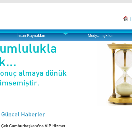
İnsan Kaynakları
Medya İlişkileri
rumlulukla
...
sonuç almaya dönük
nimsemiştir.
Güncel Haberler
Çek Cumhurbaşkanı’na VIP Hizmet