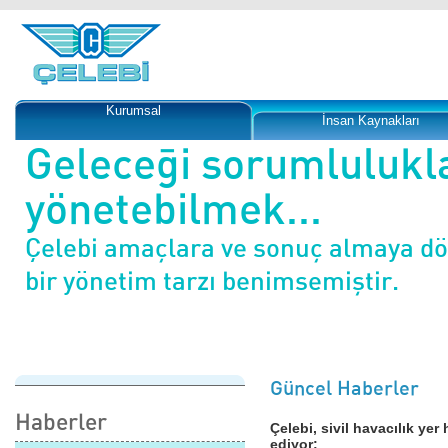
Kurumsal
İnsan Kaynakları
Geleceği sorumlulukl
yönetebilmek...
Çelebi amaçlara ve sonuç almaya d
bir yönetim tarzı benimsemiştir.
Güncel Haberler
Haberler
Çelebi, sivil havacılık y
ediyor: