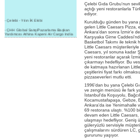
Çelebi Gıda Grubu'nun sevil
açtığı yeni restoranlarla 
ediyor.
- Çelebi - Yılın İK Ekibi
Kurulduğu günden bu yana p
gelen Little Caesars Pizza, e
- ÇHH Global Satış/Pazarlama Başkan
Ankara'dan sonra İzmir'e de t
Yardımcısı Athina Kapeni Air Cargo India
Karşıyaka Girne Caddesi'nde
etkinliğinde panele katıldı
Basketbol Takımı ile teknik h
Little Caesars müşterileriyle 
- Çelebi Delhi Kargo'ya : Yılın Cargo
Hizmet Sağlayıcısı" Ödülü!
Caesars, yıl sonuna kadar Ş
yeni restoranlar açarak İzmi
- 8.1.2016 / Çelebi Genel Müdürlük - Yeni
çıkarmayı hedefliyor. Bu ve
Yılın İlk Buluşması
de katmaya hazırlanan Little
çeşitlerini fiyat farkı olmaks
- 1Goal/1Team/1Company- 8.1.2016 /
pizzaseverleri mutlu etti.
Çelebi Aviation Holding's First Event of the
New Year
1996'dan bu yana Çelebi Gıd
ve zengin menüsü ile fark yar
- Çelebi Delhi Yer Hizmetleri'nden Cathay
İstanbul'da Koşuyolu, Bağcıla
Pacific Kargo'ya ramp hizmeti başladı
Kocamustafapaşa, Gebze, Be
Ankara'da ise Yenimahalle v
- ÇelebiNas'dan Cathay Pacific'e yolcu,
ramp, kargo, depolama hizmeti bir arada!
69 restorana ulaştı. %100 
devam eden Little Caesars, 
- Havaalanı Yer Hizmetleri kategorisinde
ulaşmayı hedefliyor. Geniş ür
2015 Skalite Ödülü Çelebi Hava
güleryüzlü servisiyle müşt
Servisi'nin oldu!
çalışmalarını sürdüren LC, g
gururunu yaşıyor.
- G20 Zirvesinde Çelebi Hava Servisi