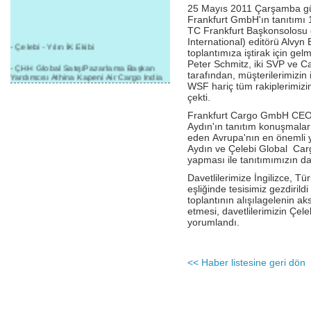
25 Mayıs 2011 Çarşamba günü 
Frankfurt GmbH'ın tanıtımı 18
TC Frankfurt Başkonsolosu
International) editörü Alvyn
- Çelebi - Yılın İK Ekibi
toplantımıza iştirak için ge
Peter Schmitz, iki SVP ve Car
- ÇHH Global Satış/Pazarlama Başkan
tarafından, müşterilerimizin 
Yardımcısı Athina Kapeni Air Cargo India
etkinliğinde panele katıldı
WSF hariç tüm rakiplerimizin 
çekti.
- Çelebi Delhi Kargo'ya : Yılın Cargo
Frankfurt Cargo GmbH CEO
Hizmet Sağlayıcısı" Ödülü!
Aydın'ın tanıtım konuşmaları
- 8.1.2016 / Çelebi Genel Müdürlük - Yeni
eden Avrupa'nın en önemli 
Yılın İlk Buluşması
Aydın ve Çelebi Global Car
yapması ile tanıtımımızın da
- 1Goal/1Team/1Company- 8.1.2016 /
Çelebi Aviation Holding's First Event of the
Davetlilerimize İngilizce, 
New Year
eşliğinde tesisimiz gezdirild
toplantının alışılagelenin 
- Çelebi Delhi Yer Hizmetleri'nden Cathay
etmesi, davetlilerimizin Çele
Pacific Kargo'ya ramp hizmeti başladı
yorumlandı.
- ÇelebiNas'dan Cathay Pacific'e yolcu,
ramp, kargo, depolama hizmeti bir arada!
<< Haber listesine geri dön
- Havaalanı Yer Hizmetleri kategorisinde
2015 Skalite Ödülü Çelebi Hava
Servisi'nin oldu!
- G20 Zirvesinde Çelebi Hava Servisi