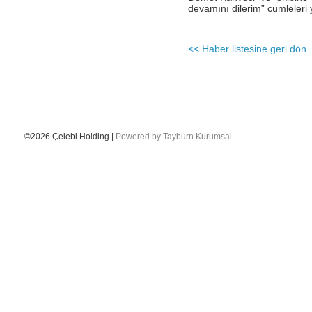
Antalya İstasyonu Ekibinden Kusursuz
devamını dilerim” cümleleri y
Hizmet!
- Çelebi Havacılık Holding Grup CEO
Onno Boots "Air Cargo Update"
<< Haber listesine geri dön
Dergisi'nde
- Çelebi Koşu Takımı "Çelebrities"'TOÇEV
yardımseverlik koşusunda!
- Çelebi Havacılık Grup CEO'su Onno
Boots Endonezya Havaalanları ve
Havacılık Forumunda Konuşmacı Oldu
©2026 Çelebi Holding |
Powered by Tayburn Kurumsal
- Çelebi Delhi Yer Hizmetleri ISAGO
denetimi başarı ile tamamlandı!
- Canan Çelebioğlu DEIK Türkiye-
Hindistan İş Konseyi Başkanı seçildi
- ÇHS Bodrum İstasyonu "Engelsiz
Havaalanı Kuruluşu" Sertifikasını aldı!
- ÇHS Dalaman İstasyonu "Engelsiz
Havaalanı Kuruluşu" Sertifikasını aldı!
- Çelebi Havacılık Holding Mali İşler
Başkanı Elvan Hamidoğlu iki konferansta
konuşmacı idi.
- Sayın Canan Çelebioğlu DEIK Türkiye-
Hindistan İş Konseyi Başkanı seçildi.