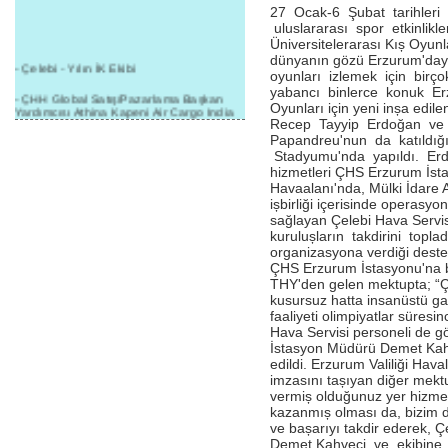
27 Ocak-6 Şubat tarihleri
uluslararası spor etkinlikl
Üniversitelerarası Kıș Oyun
dünyanın gözü Erzurum'dayd
- Çelebi - Yılın İK Ekibi
oyunları izlemek için birç
yabancı binlerce konuk Erz
- ÇHH Global Satış/Pazarlama Başkan
Oyunları için yeni inșa edil
Yardımcısı Athina Kapeni Air Cargo India
Recep Tayyip Erdoğan ve
etkinliğinde panele katıldı
Papandreu'nun da katıldığ
- Çelebi Delhi Kargo'ya : Yılın Cargo
Stadyumu'nda yapıldı. Erd
Hizmet Sağlayıcısı" Ödülü!
hizmetleri ÇHS Erzurum İsta
Havaalanı'nda, Mülki İdare Am
- 8.1.2016 / Çelebi Genel Müdürlük - Yeni
ișbirliği içerisinde operasy
Yılın İlk Buluşması
sağlayan Çelebi Hava Servisi
kurulușların takdirini topl
- 1Goal/1Team/1Company- 8.1.2016 /
organizasyona verdiği deste
Çelebi Aviation Holding's First Event of the
New Year
ÇHS Erzurum İstasyonu'na b
THY'den gelen mektupta; “Çe
- Çelebi Delhi Yer Hizmetleri'nden Cathay
kusursuz hatta insanüstü ga
Pacific Kargo'ya ramp hizmeti başladı
faaliyeti olimpiyatlar süresi
Hava Servisi personeli de gös
- ÇelebiNas'dan Cathay Pacific'e yolcu,
İstasyon Müdürü Demet Kah
ramp, kargo, depolama hizmeti bir arada!
edildi. Erzurum Valiliği Hav
imzasını tașıyan diğer mektu
- Havaalanı Yer Hizmetleri kategorisinde
vermiș olduğunuz yer hizmeti
2015 Skalite Ödülü Çelebi Hava
Servisi'nin oldu!
kazanmıș olması da, bizim 
ve bașarıyı takdir ederek, 
- G20 Zirvesinde Çelebi Hava Servisi
Demet Kahveci ve ekibine t