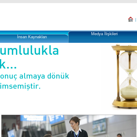
Medya İlişkileri
İnsan Kaynakları
rumlulukla
...
sonuç almaya dönük
nimsemiştir.