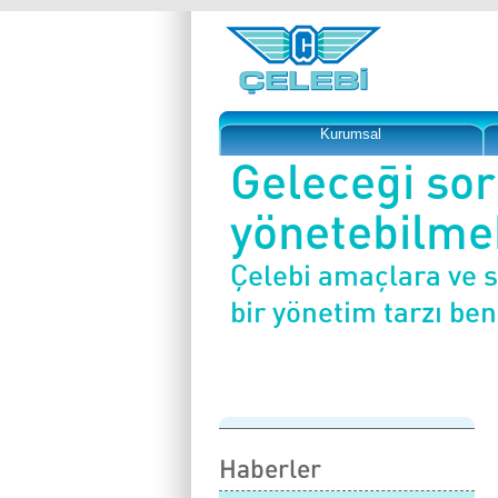
Kurumsal
Geleceği so
yönetebilmek
Çelebi amaçlara ve 
bir yönetim tarzı be
Haberler