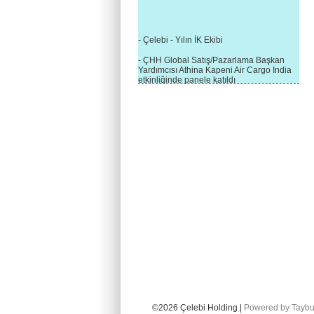
- Çelebi - Yılın İK Ekibi
- ÇHH Global Satış/Pazarlama Başkan
Yardımcısı Athina Kapeni Air Cargo India
etkinliğinde panele katıldı
- Çelebi Delhi Kargo'ya : Yılın Cargo
Hizmet Sağlayıcısı" Ödülü!
- 8.1.2016 / Çelebi Genel Müdürlük - Yeni
Yılın İlk Buluşması
- 1Goal/1Team/1Company- 8.1.2016 /
Çelebi Aviation Holding's First Event of the
New Year
- Çelebi Delhi Yer Hizmetleri'nden Cathay
Pacific Kargo'ya ramp hizmeti başladı
- ÇelebiNas'dan Cathay Pacific'e yolcu,
ramp, kargo, depolama hizmeti bir arada!
- Havaalanı Yer Hizmetleri kategorisinde
2015 Skalite Ödülü Çelebi Hava
Servisi'nin oldu!
- G20 Zirvesinde Çelebi Hava Servisi
©2026 Çelebi Holding |
Powered by Taybu
Antalya İstasyonu Ekibinden Kusursuz