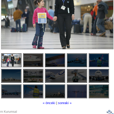
« önceki
|
sonraki »
rn Kurumsal