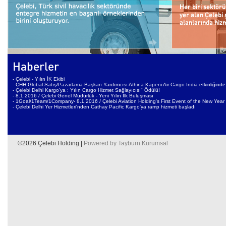
Haberler
- Çelebi - Yılın İK Ekibi
- ÇHH Global Satış/Pazarlama Başkan Yardımcısı Athina Kapeni Air Cargo India etkinliğinde 
- Çelebi Delhi Kargo'ya : Yılın Cargo Hizmet Sağlayıcısı" Ödülü!
- 8.1.2016 / Çelebi Genel Müdürlük - Yeni Yılın İlk Buluşması
- 1Goal/1Team/1Company- 8.1.2016 / Çelebi Aviation Holding's First Event of the New Year
- Çelebi Delhi Yer Hizmetleri'nden Cathay Pacific Kargo'ya ramp hizmeti başladı
©2026 Çelebi Holding |
Powered by Tayburn Kurumsal