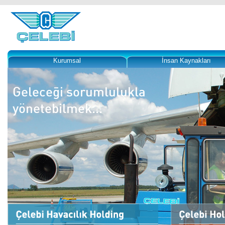
Kurumsal
İnsan Kaynakları
Geleceği sorumlulukla
yönetebilmek...